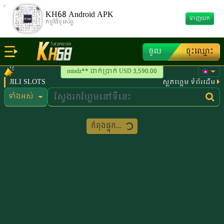
×
KH68 Android APK
ទាញយក
កម្មវិធីទូរស័ព្ទ
ចូល
ចុះឈ្មោះ
mindz** ដាក់ប្រាក់ USD 3,590.00
JILI SLOTS
ស្លតហ្គេម ទំព័រដើម
ទាំងអស់
កំពុងផ្ទុក...