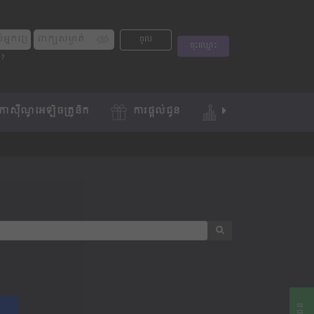
ចូល
ចុះឈ្មោះ
់?
កាស៊ីណូអេឡិចត្រូនិក
ការផ្តល់ជូន
ការប្រកួត
ល