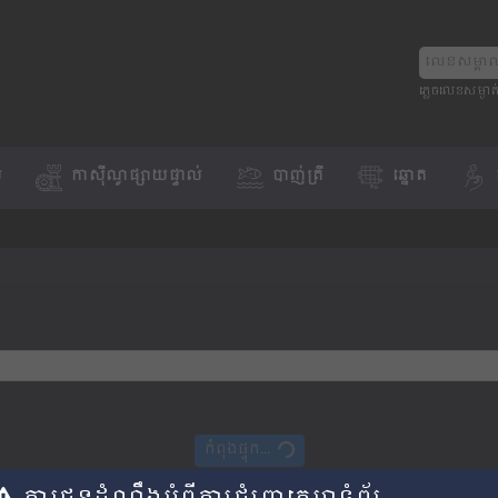
ភ្លេចលេខសម្ងាត
ម
កាស៊ីណូផ្សាយផ្ទាល់
បាញ់ត្រី
ឆ្នោត
កំពុងផ្ទុក...