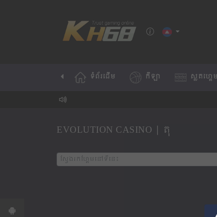
ទំព័រដើម
កីឡា
ស្លតហ្គេ
EVOLUTION CASINO | តុ