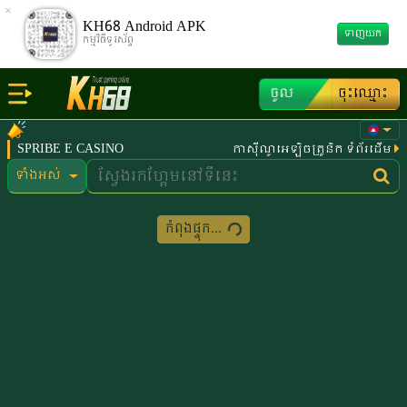
×
KH68 Android APK
ទាញយក
កម្មវិធីទូរស័ព្ទ
ចូល
ចុះឈ្មោះ
SPRIBE E CASINO
កាស៊ីណូអេឡិចត្រូនិក ទំព័រដើម
ទាំងអស់
កំពុងផ្ទុក...