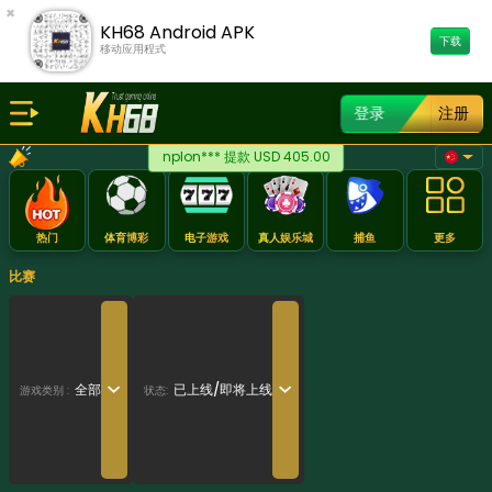
×
KH68 Android APK
下载
移动应用程式
登录
注册
nplon*** 提款 USD 405.00
热门
体育博彩
电子游戏
真人娱乐城
捕鱼
更多
比赛
全部
已上线/即将上线
游戏类别 :
状态: