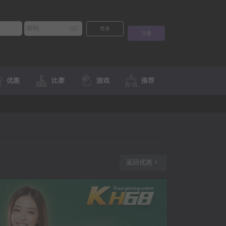
登录
注册
优惠
比赛
游戏
推荐
គណនីដាក់ប្រាក់
返回优惠