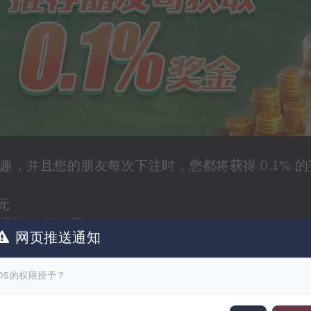
乐趣，并且您的朋友每次下注时，您都将获得 0.1% 
元
 A 收到的金额相同）
网页推送通知
的推荐佣金就越多。会员推荐的朋友越多越好。
IOS的权限授予？
务提供商。