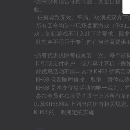
-如果没有报告任何问题，奖金自授予之
收。
- 任何导致无效、平局、取消或双方
-所有回合均为非现场桌面游戏（例如
戏，街机游戏不计入此下注要求，除
-此奖金不适用于专门向任何体育提供
-所有优惠仅限每位顾客一次。每个家
卡号/或支付帐户，或共享计算机（例
-此优惠活动不能与其他 KH68 优惠
-KH68 保留随时修改、取消、暂停
-KH68 是本次优惠活动的唯一裁判，
-参加会员必须接受并遵守上述所有条
以及KH68网站上列出的所有相关规定
KH68 的一般规定的实施