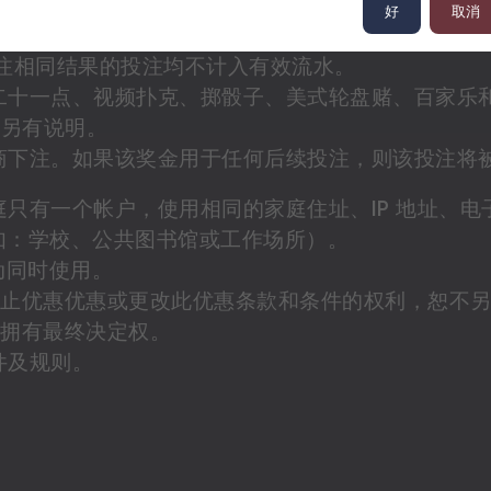
日起三十 (30) 天内有效。如果会员在一定时间
好
取消
下注相同结果的投注均不计入有效流水。
二十一点、视频扑克、掷骰子、美式轮盘赌、百家乐
非另有说明。
商下注。如果该奖金用于任何后续投注，则该投注将
庭只有一个帐户，使用相同的家庭住址、IP 地址、
如：学校、公共图书馆或工作场所）。
活动同时使用。
或终止优惠优惠或更改此优惠条款和条件的权利，恕不
并拥有最终决定权。
件及规则。
。